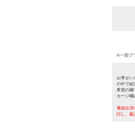
※一部ブ
お寄せい
の中で紹
希望の欄
セージ欄
番組出演
討し、厳