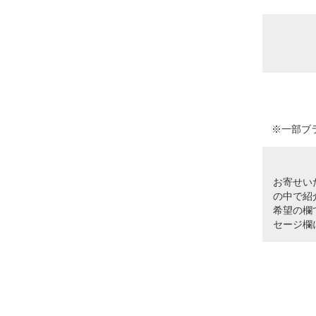
※一部ブ
お寄せい
の中で紹
希望の欄
セージ欄