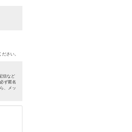
ください。
配信など
必ず匿名
ら、メッ